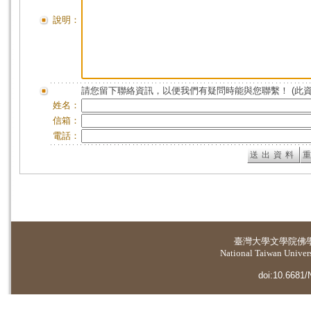
說明：
請您留下聯絡資訊，以便我們有疑問時能與您聯繫！ (此
姓名：
信箱：
電話：
臺灣大學
文學院佛
National Taiwan Universi
doi:10.6681