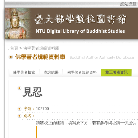
網站導覽
．
首頁
>
佛學著者規範資料庫
佛學著者檢索
查詢結果
佛學著者規範資料
校正著者資訊
見忍
序號：
102700
別名：
請將校正的建議，填寫於下方，若有參考網址請一併提供