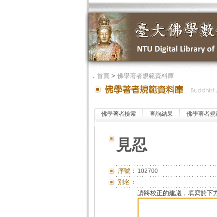
．
首頁
>
佛學著者規範資料庫
佛學著者檢索
查詢結果
佛學著者規
見忍
序號：
102700
別名：
請將校正的建議，填寫於下