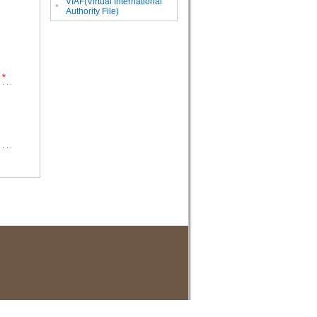
VIAF(Virtual International
。
Authority File)
*