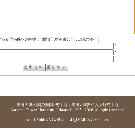
有疑問時能與您聯繫！ (此資訊並不會公開，請您放心！)
*
*
臺灣大學
文學院佛學研究中心
．
臺灣大學數位人文研究中心
National Taiwan University Library © 1995 - 2026. All rights reserved
doi:10.6681/NTURCDH.DB_DLMBS/Collection