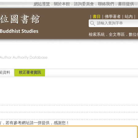
網站導覽
．
關於本館
．
諮詢委員會
．
聯絡我們
．
書目提供
．
｜
書目
｜
佛學著者
｜
站內
｜
檢索系統
．
全文專區
．
數位
範資料
校正著者資訊
方，若有參考網址請一併提供，感謝您！