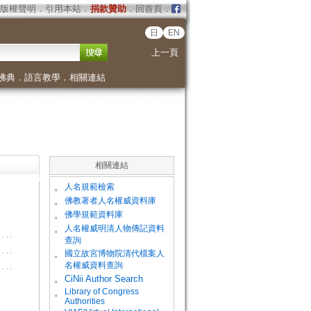
版權聲明
．
引用本站
．
捐款贊助
．
回首頁
．
日
EN
上一頁
佛典
．
語言教學
．
相關連結
相關連結
。
人名規範檢索
。
佛教著者人名權威資料庫
。
佛學規範資料庫
。
人名權威明清人物傳記資料
查詢
。
國立故宮博物院清代檔案人
名權威資料查詢
。
CiNii Author Search
Library of Congress
。
Authorities