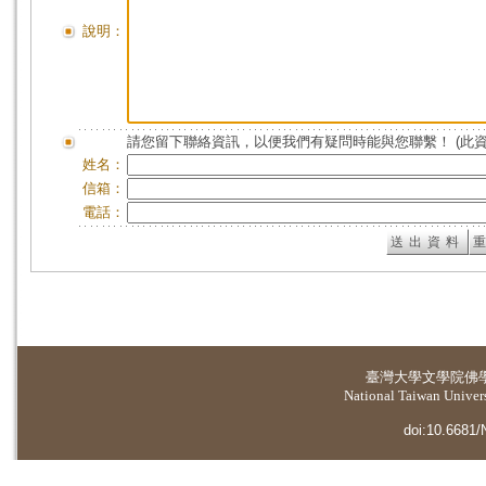
說明：
請您留下聯絡資訊，以便我們有疑問時能與您聯繫！ (此
姓名：
信箱：
電話：
臺灣大學
文學院佛
National Taiwan Universi
doi:10.6681