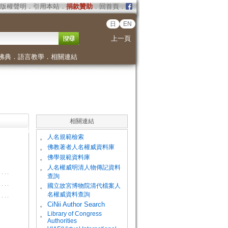
版權聲明
．
引用本站
．
捐款贊助
．
回首頁
．
日
EN
上一頁
佛典
．
語言教學
．
相關連結
相關連結
。
人名規範檢索
。
佛教著者人名權威資料庫
。
佛學規範資料庫
。
人名權威明清人物傳記資料
查詢
。
國立故宮博物院清代檔案人
名權威資料查詢
。
CiNii Author Search
Library of Congress
。
Authorities