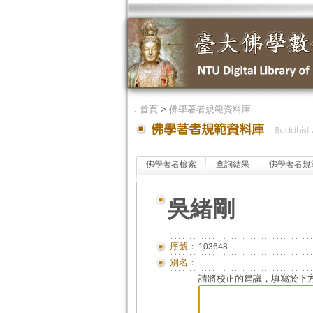
．
首頁
>
佛學著者規範資料庫
佛學著者檢索
查詢結果
佛學著者規
吳緒剛
序號：
103648
別名：
請將校正的建議，填寫於下