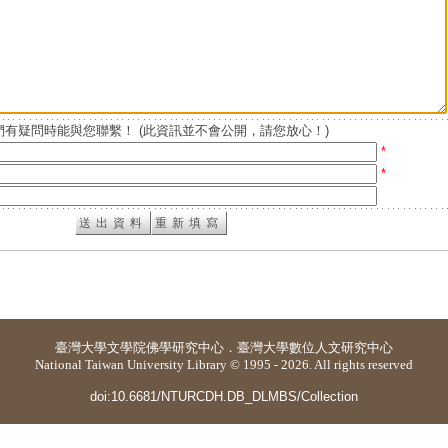
有疑問時能與您聯繫！ (此資訊並不會公開，請您放心！)
*
*
臺灣大學
文學院佛學研究中心
．
臺灣大學數位人文研究中心
National Taiwan University Library © 1995 - 2026. All rights reserved
doi:10.6681/NTURCDH.DB_DLMBS/Collection