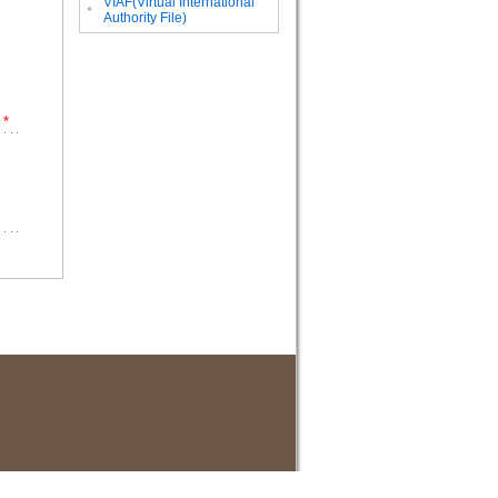
VIAF(Virtual International
。
Authority File)
*