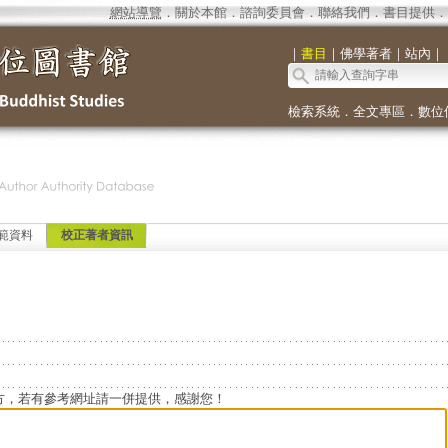
網站導覽
．
關於本館
．
諮詢委員會
．
聯絡我們
．
書目提供
．
｜
書目
｜
佛學著者
｜
站內
｜
檢索系統
．
全文專區
．
數位
範資料
校正著者資訊
方，若有參考網址請一併提供，感謝您！