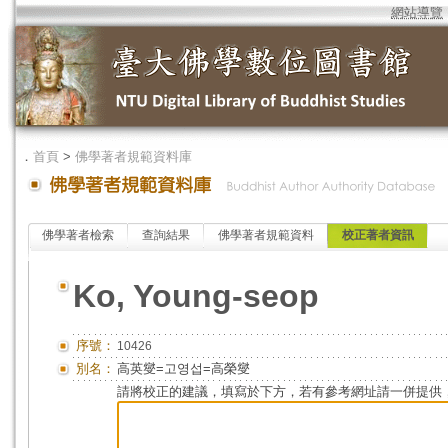
網站導覽
．
首頁
>
佛學著者規範資料庫
佛學著者檢索
查詢結果
佛學著者規範資料
校正著者資訊
Ko, Young-seop
序號：
10426
別名：
高英燮=고영섭=高榮燮
請將校正的建議，填寫於下方，若有參考網址請一併提供