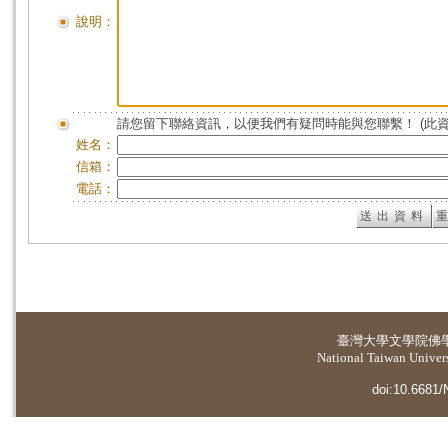
說明：
請您留下聯絡資訊，以便我們有疑問時能與您聯繫！ (此
姓名：
信箱：
電話：
臺灣大學
文學院佛
National Taiwan Universi
doi:10.6681