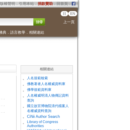
版權聲明
．
引用本站
．
捐款贊助
．
回首頁
．
日
EN
上一頁
佛典
．
語言教學
．
相關連結
相關連結
。
人名規範檢索
。
佛教著者人名權威資料庫
。
佛學規範資料庫
。
人名權威明清人物傳記資料
查詢
。
國立故宮博物院清代檔案人
名權威資料查詢
。
CiNii Author Search
Library of Congress
。
Authorities