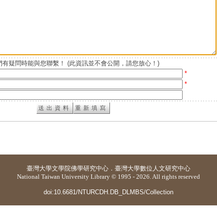
有疑問時能與您聯繫！ (此資訊並不會公開，請您放心！)
*
*
臺灣大學
文學院佛學研究中心
．
臺灣大學數位人文研究中心
National Taiwan University Library © 1995 - 2026. All rights reserved
doi:10.6681/NTURCDH.DB_DLMBS/Collection