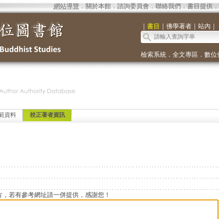
網站導覽
．
關於本館
．
諮詢委員會
．
聯絡我們
．
書目提供
．
｜
書目
｜
佛學著者
｜
站內
｜
檢索系統
．
全文專區
．
數位
範資料
校正著者資訊
方，若有參考網址請一併提供，感謝您！