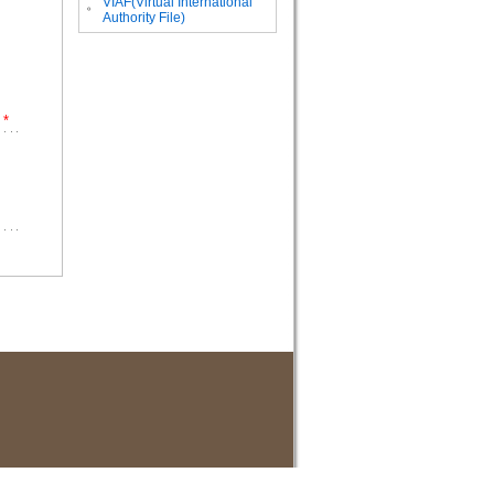
VIAF(Virtual International
。
Authority File)
*