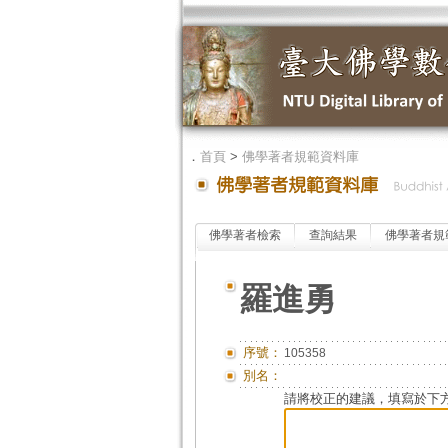
．
首頁
>
佛學著者規範資料庫
佛學著者檢索
查詢結果
佛學著者規
羅進勇
序號：
105358
別名：
請將校正的建議，填寫於下