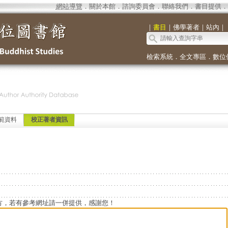
網站導覽
．
關於本館
．
諮詢委員會
．
聯絡我們
．
書目提供
．
｜
書目
｜
佛學著者
｜
站內
｜
檢索系統
．
全文專區
．
數位
範資料
校正著者資訊
方，若有參考網址請一併提供，感謝您！