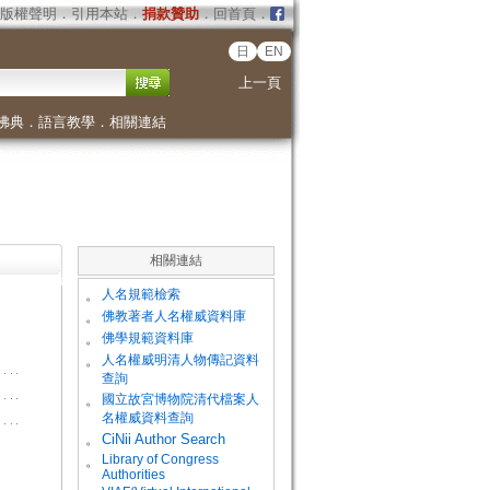
版權聲明
．
引用本站
．
捐款贊助
．
回首頁
．
日
EN
上一頁
佛典
．
語言教學
．
相關連結
相關連結
。
人名規範檢索
。
佛教著者人名權威資料庫
。
佛學規範資料庫
。
人名權威明清人物傳記資料
查詢
。
國立故宮博物院清代檔案人
名權威資料查詢
。
CiNii Author Search
Library of Congress
。
Authorities