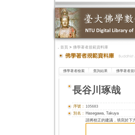
．
首頁
>
佛學著者規範資料庫
佛學著者檢索
查詢結果
佛學著者規
長谷川琢哉
序號：
105683
別名：
Hasegawa, Takuya
請將校正的建議，填寫於下