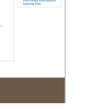
VIAF(Virtual International
。
Authority File)
*