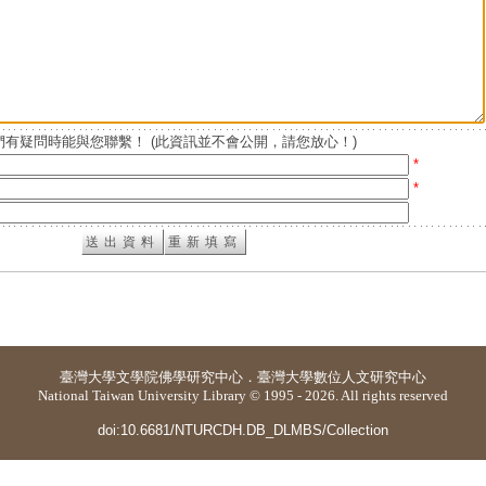
有疑問時能與您聯繫！ (此資訊並不會公開，請您放心！)
*
*
臺灣大學
文學院佛學研究中心
．
臺灣大學數位人文研究中心
National Taiwan University Library © 1995 - 2026. All rights reserved
doi:10.6681/NTURCDH.DB_DLMBS/Collection