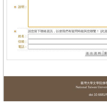
說明：
請您留下聯絡資訊，以便我們有疑問時能與您聯繫！ (此
姓名：
信箱：
電話：
臺灣大學
文學院佛
National Taiwan Universi
doi:10.6681