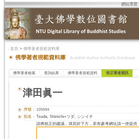
網站導覽
．
首頁
>
佛學著者規範資料庫
佛學著者檢索
查詢結果
佛學著者規範資料
校正著者資訊
津田眞一
序號：
105694
別名：
Tsuda, Shinichi=ツダ, シンイチ
請將校正的建議，填寫於下方，若有參考網址請一併提供