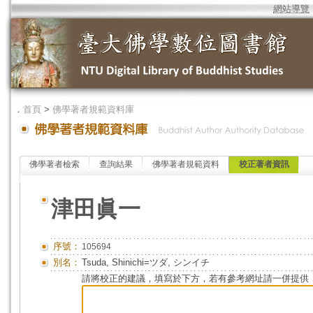
網站導覽
．
首頁
>
佛學著者規範資料庫
佛學著者檢索
查詢結果
佛學著者規範資料
校正著者資訊
津田眞一
序號：
105694
別名：
Tsuda, Shinichi=ツダ, シンイチ
請將校正的建議，填寫於下方，若有參考網址請一併提供