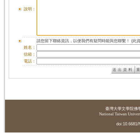
說明：
請您留下聯絡資訊，以便我們有疑問時能與您聯繫！ (此
姓名：
信箱：
電話：
臺灣大學
文學院佛
National Taiwan Universi
doi:10.6681