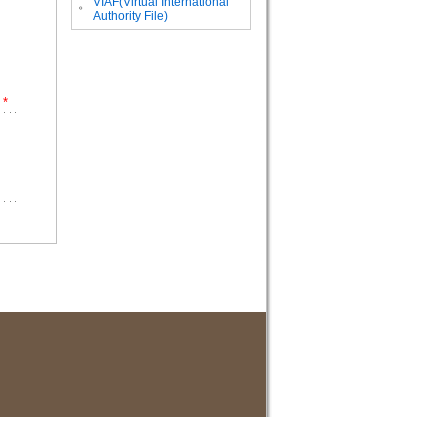
VIAF(Virtual International
。
Authority File)
*