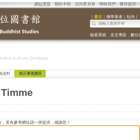
網站導覽
．
關於本館
．
諮詢委員會
．
聯絡我們
．
書目提供
．
｜
書目
｜
佛學著者
｜
站內
｜
檢索系統
．
全文專區
．
數位
範資料
校正著者資訊
h Timme
方，若有參考網址請一併提供，感謝您！