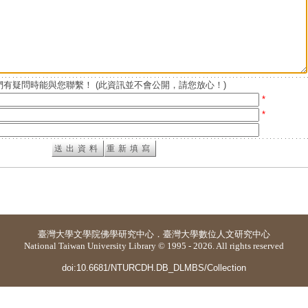
有疑問時能與您聯繫！ (此資訊並不會公開，請您放心！)
*
*
臺灣大學
文學院佛學研究中心
．
臺灣大學數位人文研究中心
National Taiwan University Library © 1995 - 2026. All rights reserved
doi:10.6681/NTURCDH.DB_DLMBS/Collection