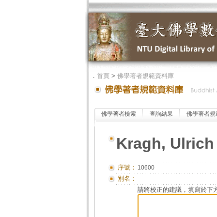
．
首頁
>
佛學著者規範資料庫
佛學著者檢索
查詢結果
佛學著者規
Kragh, Ulric
序號：
10600
別名：
請將校正的建議，填寫於下