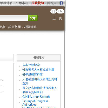
版權聲明
．
引用本站
．
捐款贊助
．
回首頁
．
日
EN
上一頁
佛典
．
語言教學
．
相關連結
相關連結
。
人名規範檢索
。
佛教著者人名權威資料庫
。
佛學規範資料庫
。
人名權威明清人物傳記資料
查詢
。
國立故宮博物院清代檔案人
名權威資料查詢
。
CiNii Author Search
Library of Congress
。
Authorities