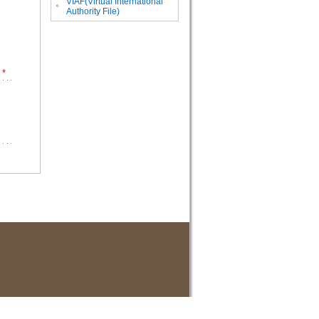
VIAF(Virtual International
。
Authority File)
*