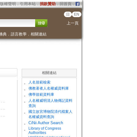
版權聲明
．
引用本站
．
捐款贊助
．
回首頁
．
日
EN
上一頁
佛典
．
語言教學
．
相關連結
相關連結
。
人名規範檢索
。
佛教著者人名權威資料庫
。
佛學規範資料庫
。
人名權威明清人物傳記資料
查詢
。
國立故宮博物院清代檔案人
名權威資料查詢
。
CiNii Author Search
Library of Congress
。
Authorities