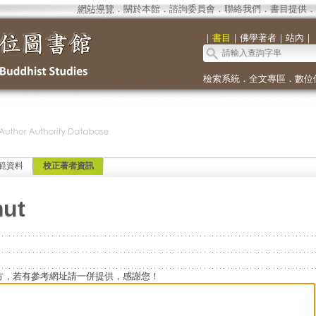
網站導覽
．
關於本館
．
諮詢委員會
．
聯絡我們
．
書目提供
．
｜
書目
｜
佛學著者
｜
站內
｜
檢索系統
．
全文專區
．
數位
範資料
校正著者資訊
mut
方，若有參考網址請一併提供，感謝您！