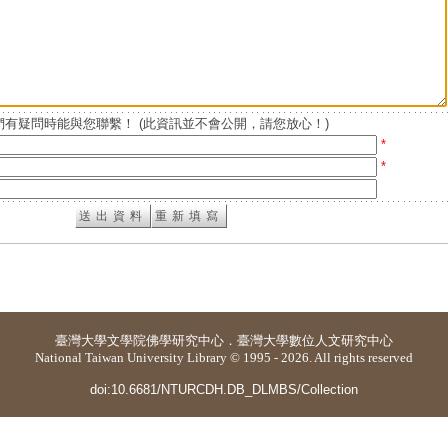
有疑問時能與您聯繫！ (此資訊並不會公開，請您放心！)
*
*
臺灣大學
文學院佛學研究中心
．
臺灣大學數位人文研究中心
National Taiwan University Library © 1995 - 2026. All rights reserved
doi:10.6681/NTURCDH.DB_DLMBS/Collection