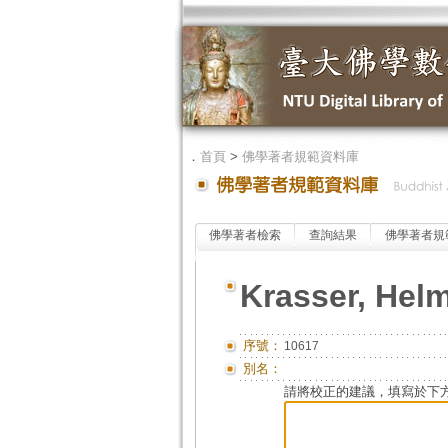
．
首頁
>
佛學著者規範資料庫
佛學著者檢索
查詢結果
佛學著者規
Krasser, Hel
序號：
10617
別名：
請將校正的建議，填寫於下