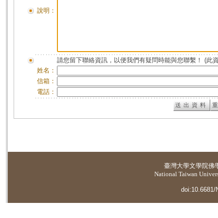
說明：
請您留下聯絡資訊，以便我們有疑問時能與您聯繫！ (此
姓名：
信箱：
電話：
臺灣大學
文學院佛
National Taiwan Universi
doi:10.6681