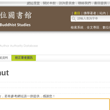
網站導覽
．
關於本館
．
諮詢委員會
．
聯絡我們
．
書目提供
．
｜
書目
｜
佛學著者
｜
站內
｜
檢索系統
．
全文專區
．
數位
範資料
校正著者資訊
mut
方，若有參考網址請一併提供，感謝您！