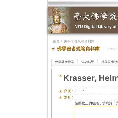
．
首頁
>
佛學著者規範資料庫
佛學著者檢索
查詢結果
佛學著者規
Krasser, Hel
序號：
10617
別名：
請將校正的建議，填寫於下