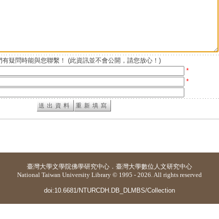
有疑問時能與您聯繫！ (此資訊並不會公開，請您放心！)
*
*
臺灣大學
文學院佛學研究中心
．
臺灣大學數位人文研究中心
National Taiwan University Library © 1995 - 2026. All rights reserved
doi:10.6681/NTURCDH.DB_DLMBS/Collection