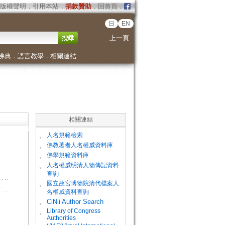
版權聲明
．
引用本站
．
捐款贊助
．
回首頁
．
日
EN
上一頁
佛典
．
語言教學
．
相關連結
相關連結
。
人名規範檢索
。
佛教著者人名權威資料庫
。
佛學規範資料庫
。
人名權威明清人物傳記資料
查詢
。
國立故宮博物院清代檔案人
名權威資料查詢
。
CiNii Author Search
Library of Congress
。
Authorities