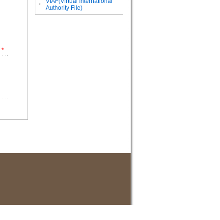
VIAF(Virtual International
。
Authority File)
*