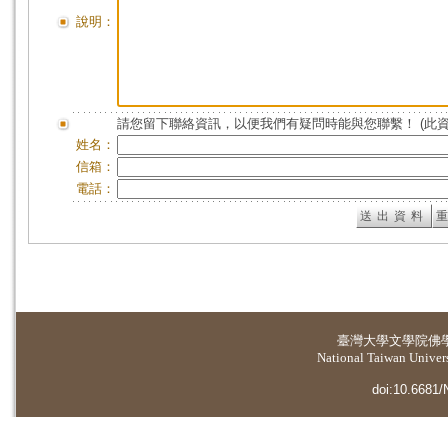
說明：
請您留下聯絡資訊，以便我們有疑問時能與您聯繫！ (此
姓名：
信箱：
電話：
臺灣大學
文學院佛
National Taiwan Universi
doi:10.6681