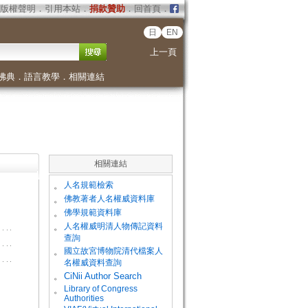
版權聲明
．
引用本站
．
捐款贊助
．
回首頁
．
日
EN
上一頁
佛典
．
語言教學
．
相關連結
相關連結
。
人名規範檢索
。
佛教著者人名權威資料庫
。
佛學規範資料庫
。
人名權威明清人物傳記資料
查詢
。
國立故宮博物院清代檔案人
名權威資料查詢
。
CiNii Author Search
Library of Congress
。
Authorities