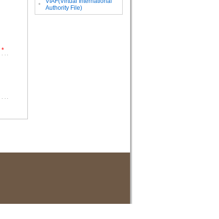
VIAF(Virtual International
。
Authority File)
*