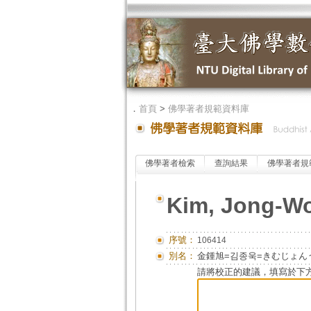
．
首頁
>
佛學著者規範資料庫
佛學著者檢索
查詢結果
佛學著者規
Kim, Jong-W
序號：
106414
別名：
金鍾旭=김종욱=きむじょんう
請將校正的建議，填寫於下