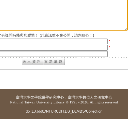
有疑問時能與您聯繫！ (此資訊並不會公開，請您放心！)
*
*
臺灣大學
文學院佛學研究中心
．
臺灣大學數位人文研究中心
National Taiwan University Library © 1995 - 2026. All rights reserved
doi:10.6681/NTURCDH.DB_DLMBS/Collection