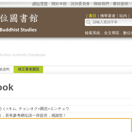
網站導覽
．
關於本館
．
諮詢委員會
．
聯絡我們
．
書目提供
．
｜
書目
｜
佛學著者
｜
站內
｜
檢索系統
．
全文專區
．
數位
範資料
校正著者資訊
ook
く=キム, チョンオク=圓忠=エンチュウ
方，若有參考網址請一併提供，感謝您！