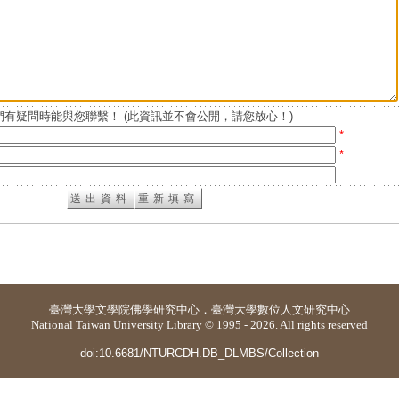
有疑問時能與您聯繫！ (此資訊並不會公開，請您放心！)
*
*
臺灣大學
文學院佛學研究中心
．
臺灣大學數位人文研究中心
National Taiwan University Library © 1995 - 2026. All rights reserved
doi:10.6681/NTURCDH.DB_DLMBS/Collection