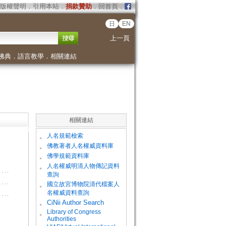
版權聲明
．
引用本站
．
捐款贊助
．
回首頁
．
日
EN
上一頁
佛典
．
語言教學
．
相關連結
相關連結
。
人名規範檢索
。
佛教著者人名權威資料庫
。
佛學規範資料庫
。
人名權威明清人物傳記資料
查詢
。
國立故宮博物院清代檔案人
名權威資料查詢
。
CiNii Author Search
Library of Congress
。
Authorities