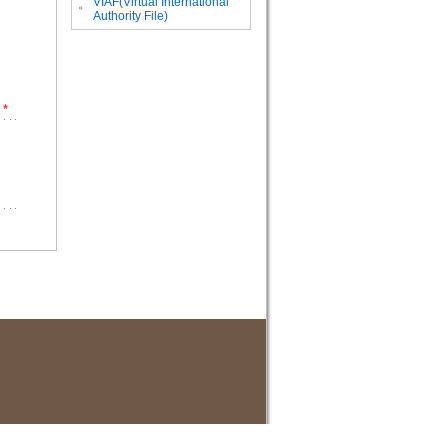
VIAF(Virtual International
。
Authority File)
*