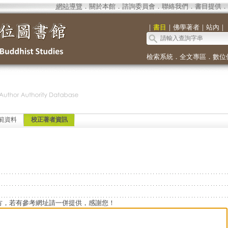
網站導覽
．
關於本館
．
諮詢委員會
．
聯絡我們
．
書目提供
．
｜
書目
｜
佛學著者
｜
站內
｜
檢索系統
．
全文專區
．
數位
範資料
校正著者資訊
方，若有參考網址請一併提供，感謝您！