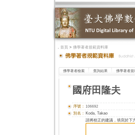
．
首頁
>
佛學著者規範資料庫
佛學著者檢索
查詢結果
佛學著者規
國府田隆夫
序號：
106692
別名：
Koda, Takao
請將校正的建議，填寫於下