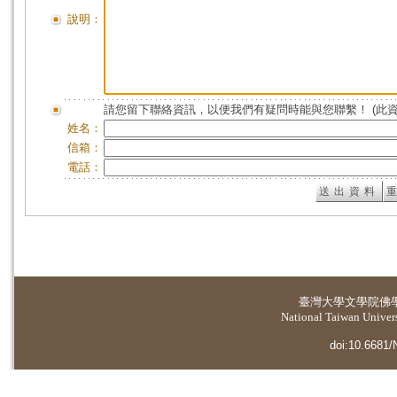
說明：
請您留下聯絡資訊，以便我們有疑問時能與您聯繫！ (此
姓名：
信箱：
電話：
臺灣大學
文學院佛
National Taiwan Universi
doi:10.6681