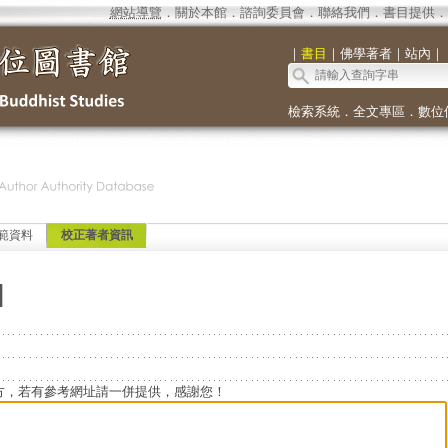
網站導覽
．
關於本館
．
諮詢委員會
．
聯絡我們
．
書目提供
．
｜
書目
｜
佛學著者
｜
站內
｜
檢索系統
．
全文專區
．
數位
範資料
校正著者資訊
d
方，若有參考網址請一併提供，感謝您！