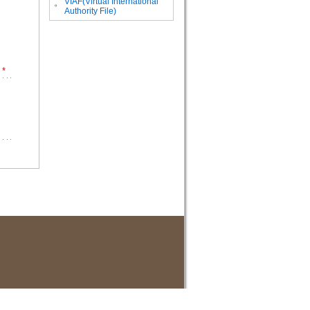
VIAF(Virtual International
。
Authority File)
*