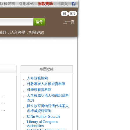
版權聲明
．
引用本站
．
捐款贊助
．
回首頁
．
日
EN
上一頁
佛典
．
語言教學
．
相關連結
相關連結
。
人名規範檢索
。
佛教著者人名權威資料庫
。
佛學規範資料庫
。
人名權威明清人物傳記資料
查詢
。
國立故宮博物院清代檔案人
名權威資料查詢
。
CiNii Author Search
Library of Congress
。
Authorities