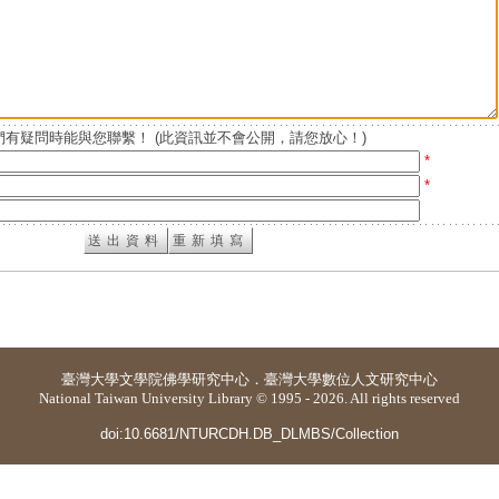
有疑問時能與您聯繫！ (此資訊並不會公開，請您放心！)
*
*
臺灣大學
文學院佛學研究中心
．
臺灣大學數位人文研究中心
National Taiwan University Library © 1995 - 2026. All rights reserved
doi:10.6681/NTURCDH.DB_DLMBS/Collection