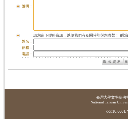
說明：
請您留下聯絡資訊，以便我們有疑問時能與您聯繫！ (此
姓名：
信箱：
電話：
臺灣大學
文學院佛
National Taiwan Universi
doi:10.6681