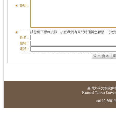
說明：
請您留下聯絡資訊，以便我們有疑問時能與您聯繫！ (此
姓名：
信箱：
電話：
臺灣大學
文學院佛
National Taiwan Universi
doi:10.6681