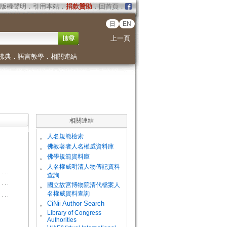
版權聲明
．
引用本站
．
捐款贊助
．
回首頁
．
日
EN
上一頁
佛典
．
語言教學
．
相關連結
相關連結
。
人名規範檢索
。
佛教著者人名權威資料庫
。
佛學規範資料庫
。
人名權威明清人物傳記資料
查詢
。
國立故宮博物院清代檔案人
名權威資料查詢
。
CiNii Author Search
Library of Congress
。
Authorities