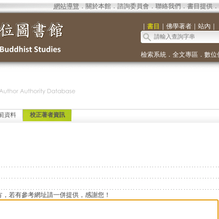
網站導覽
．
關於本館
．
諮詢委員會
．
聯絡我們
．
書目提供
．
｜
書目
｜
佛學著者
｜
站內
｜
檢索系統
．
全文專區
．
數位
範資料
校正著者資訊
方，若有參考網址請一併提供，感謝您！