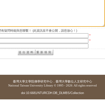
有疑問時能與您聯繫！ (此資訊並不會公開，請您放心！)
*
*
臺灣大學
文學院佛學研究中心
．
臺灣大學數位人文研究中心
National Taiwan University Library © 1995 - 2026. All rights reserved
doi:10.6681/NTURCDH.DB_DLMBS/Collection