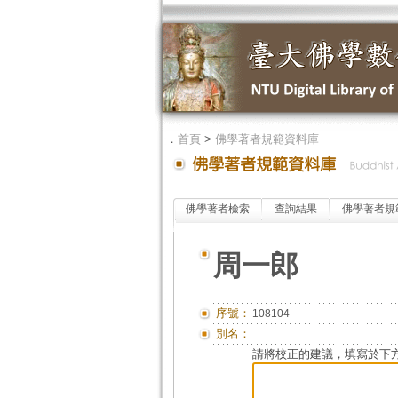
．
首頁
>
佛學著者規範資料庫
佛學著者檢索
查詢結果
佛學著者規
周一郎
序號：
108104
別名：
請將校正的建議，填寫於下