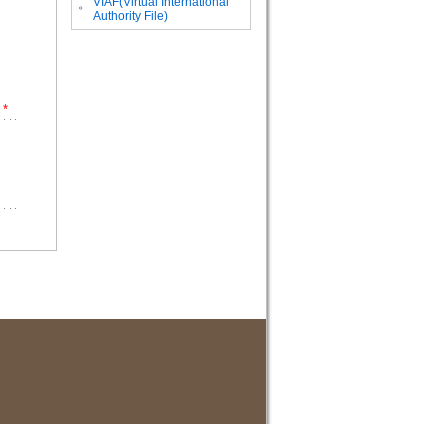
VIAF(Virtual International
。
Authority File)
*