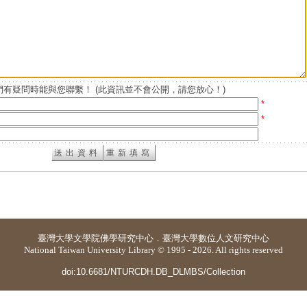
有疑問時能與您聯繫！ (此資訊並不會公開，請您放心！)
*
*
臺灣大學
文學院佛學研究中心
．
臺灣大學數位人文研究中心
National Taiwan University Library © 1995 - 2026. All rights reserved
doi:10.6681/NTURCDH.DB_DLMBS/Collection