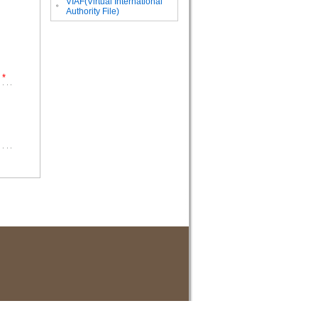
VIAF(Virtual International
。
Authority File)
*