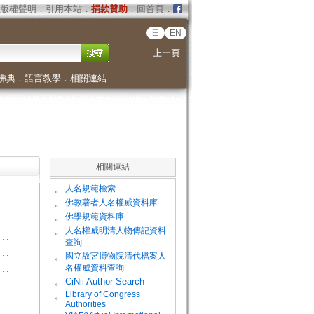
版權聲明
．
引用本站
．
捐款贊助
．
回首頁
．
日
EN
上一頁
佛典
．
語言教學
．
相關連結
相關連結
。
人名規範檢索
。
佛教著者人名權威資料庫
。
佛學規範資料庫
。
人名權威明清人物傳記資料
查詢
。
國立故宮博物院清代檔案人
名權威資料查詢
。
CiNii Author Search
Library of Congress
。
Authorities