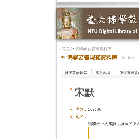
．
首頁
>
佛學著者規範資料庫
佛學著者檢索
查詢結果
佛學著者規
宋默
序號：
108695
別名：
請將校正的建議，填寫於下