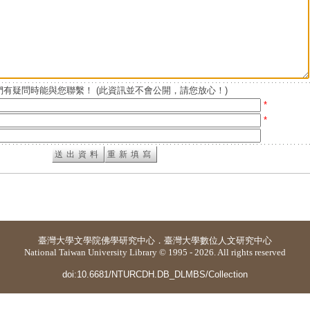
有疑問時能與您聯繫！ (此資訊並不會公開，請您放心！)
*
*
臺灣大學
文學院佛學研究中心
．
臺灣大學數位人文研究中心
National Taiwan University Library © 1995 - 2026. All rights reserved
doi:10.6681/NTURCDH.DB_DLMBS/Collection