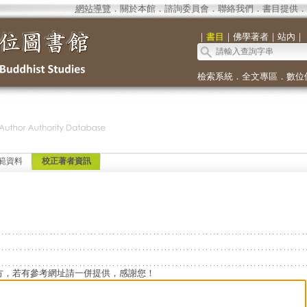
網站導覽
．
關於本館
．
諮詢委員會
．
聯絡我們
．
書目提供
．
｜
書目
｜
佛學著者
｜
站內
｜
檢索系統
．
全文專區
．
數位
範資料
校正著者資訊
方，若有參考網址請一併提供，感謝您！