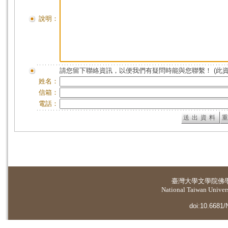
說明：
請您留下聯絡資訊，以便我們有疑問時能與您聯繫！ (此
姓名：
信箱：
電話：
臺灣大學
文學院佛
National Taiwan Universi
doi:10.6681