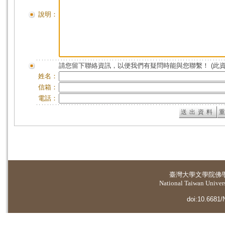
說明：
請您留下聯絡資訊，以便我們有疑問時能與您聯繫！ (此
姓名：
信箱：
電話：
臺灣大學
文學院佛
National Taiwan Universi
doi:10.6681