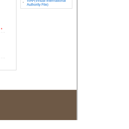
VIAF(Virtual International
。
Authority File)
*