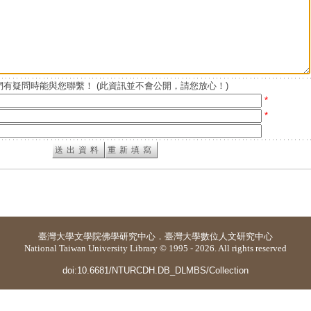
有疑問時能與您聯繫！ (此資訊並不會公開，請您放心！)
*
*
臺灣大學
文學院佛學研究中心
．
臺灣大學數位人文研究中心
National Taiwan University Library © 1995 - 2026. All rights reserved
doi:10.6681/NTURCDH.DB_DLMBS/Collection