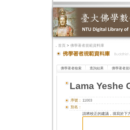
．
首頁
>
佛學著者規範資料庫
佛學著者檢索
查詢結果
佛學著者規
Lama Yeshe 
序號：
11003
別名：
請將校正的建議，填寫於下