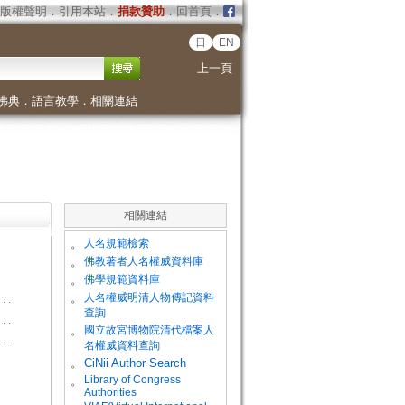
版權聲明
．
引用本站
．
捐款贊助
．
回首頁
．
日
EN
上一頁
佛典
．
語言教學
．
相關連結
相關連結
。
人名規範檢索
。
佛教著者人名權威資料庫
。
佛學規範資料庫
。
人名權威明清人物傳記資料
查詢
。
國立故宮博物院清代檔案人
名權威資料查詢
。
CiNii Author Search
Library of Congress
。
Authorities