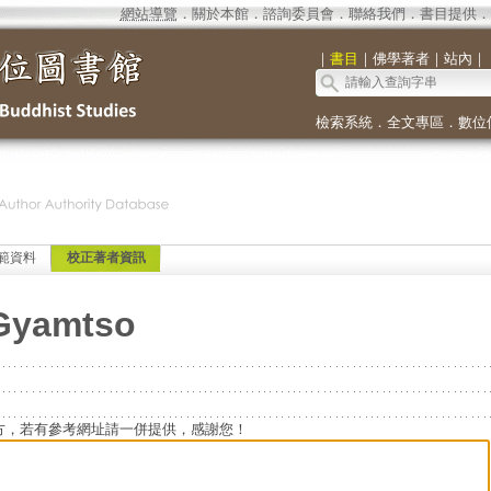
網站導覽
．
關於本館
．
諮詢委員會
．
聯絡我們
．
書目提供
．
｜
書目
｜
佛學著者
｜
站內
｜
檢索系統
．
全文專區
．
數位
範資料
校正著者資訊
Gyamtso
方，若有參考網址請一併提供，感謝您！