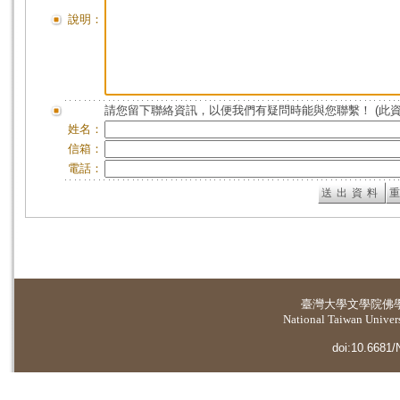
說明：
請您留下聯絡資訊，以便我們有疑問時能與您聯繫！ (此
姓名：
信箱：
電話：
臺灣大學
文學院佛
National Taiwan Universi
doi:10.6681