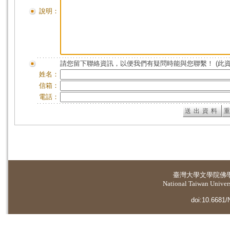
說明：
請您留下聯絡資訊，以便我們有疑問時能與您聯繫！ (此
姓名：
信箱：
電話：
臺灣大學
文學院佛
National Taiwan Universi
doi:10.6681