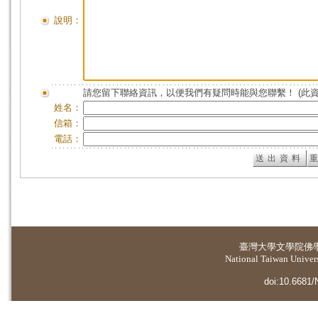
說明：
請您留下聯絡資訊，以便我們有疑問時能與您聯繫！ (此
姓名：
信箱：
電話：
臺灣大學
文學院佛
National Taiwan Universi
doi:10.6681