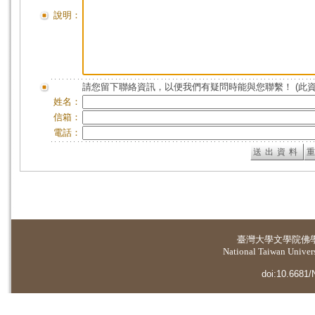
說明：
請您留下聯絡資訊，以便我們有疑問時能與您聯繫！ (此
姓名：
信箱：
電話：
臺灣大學
文學院佛
National Taiwan Universi
doi:10.6681