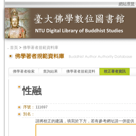
網站導覽
．
首頁
>
佛學著者規範資料庫
佛學著者檢索
查詢結果
佛學著者規範資料
校正著者資訊
性融
序號：
111697
別名：
請將校正的建議，填寫於下方，若有參考網址請一併提供