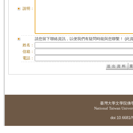
說明：
請您留下聯絡資訊，以便我們有疑問時能與您聯繫！ (此
姓名：
信箱：
電話：
臺灣大學
文學院佛
National Taiwan Universi
doi:10.6681