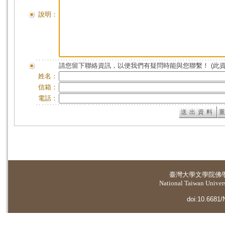
說明：
請您留下聯絡資訊，以便我們有疑問時能與您聯繫！ (此
姓名：
信箱：
電話：
臺灣大學
文學院佛
National Taiwan Universi
doi:10.6681