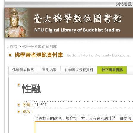
網站導覽
．
首頁
>
佛學著者規範資料庫
佛學著者檢索
查詢結果
佛學著者規範資料
校正著者資訊
性融
序號：
111697
別名：
請將校正的建議，填寫於下方，若有參考網址請一併提供