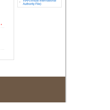
VIAF(Virtual International
。
Authority File)
*