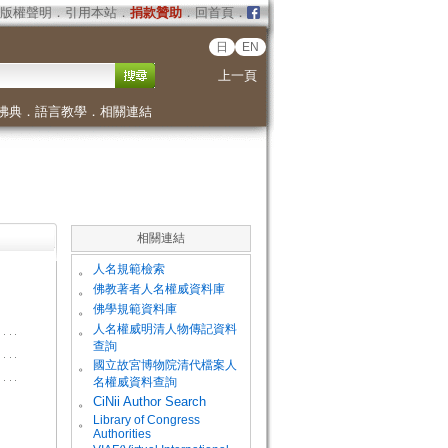
版權聲明
．
引用本站
．
捐款贊助
．
回首頁
．
日
EN
上一頁
佛典
．
語言教學
．
相關連結
相關連結
。
人名規範檢索
。
佛教著者人名權威資料庫
。
佛學規範資料庫
。
人名權威明清人物傳記資料
查詢
。
國立故宮博物院清代檔案人
名權威資料查詢
。
CiNii Author Search
Library of Congress
。
Authorities