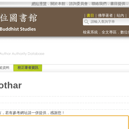
網站導覽
．
關於本館
．
諮詢委員會
．
聯絡我們
．
書目提供
．
｜
書目
｜
佛學著者
｜
站內
｜
檢索系統
．
全文專區
．
數位
範資料
校正著者資訊
othar
方，若有參考網址請一併提供，感謝您！