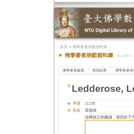
．
首頁
>
佛學著者規範資料庫
佛學著者檢索
查詢結果
佛學著者規
Ledderose, L
序號：
11239
別名：
雷德侯
請將校正的建議，填寫於下