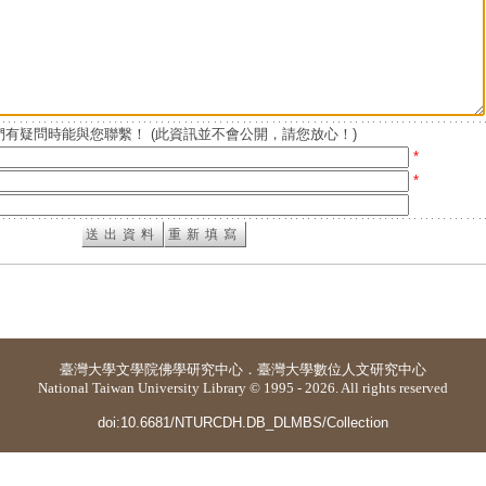
有疑問時能與您聯繫！ (此資訊並不會公開，請您放心！)
*
*
臺灣大學
文學院佛學研究中心
．
臺灣大學數位人文研究中心
National Taiwan University Library © 1995 - 2026. All rights reserved
doi:10.6681/NTURCDH.DB_DLMBS/Collection