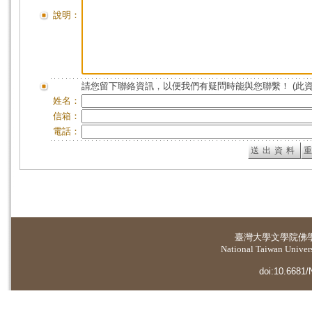
說明：
請您留下聯絡資訊，以便我們有疑問時能與您聯繫！ (此
姓名：
信箱：
電話：
臺灣大學
文學院佛
National Taiwan Universi
doi:10.6681