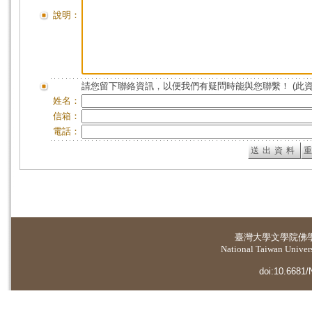
說明：
請您留下聯絡資訊，以便我們有疑問時能與您聯繫！ (此
姓名：
信箱：
電話：
臺灣大學
文學院佛
National Taiwan Universi
doi:10.6681