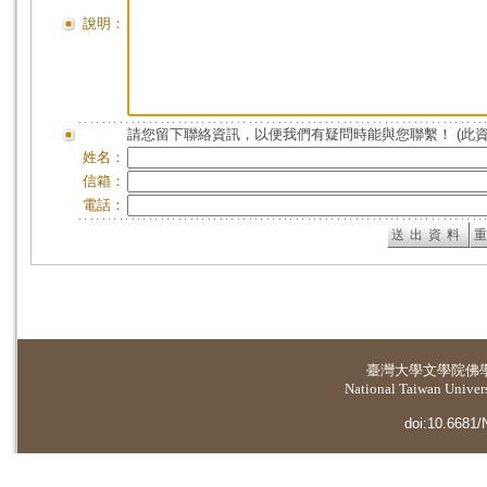
說明：
請您留下聯絡資訊，以便我們有疑問時能與您聯繫！ (此
姓名：
信箱：
電話：
臺灣大學
文學院佛
National Taiwan Universi
doi:10.6681