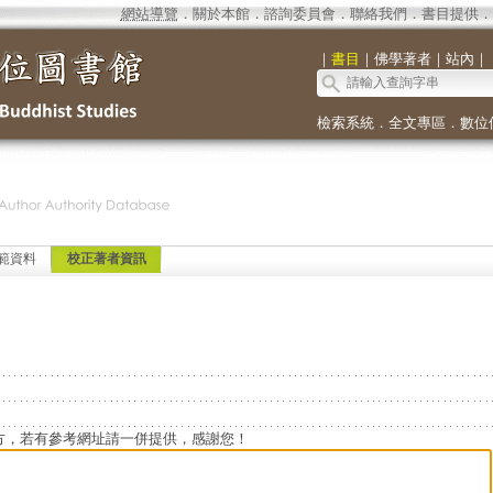
網站導覽
．
關於本館
．
諮詢委員會
．
聯絡我們
．
書目提供
．
｜
書目
｜
佛學著者
｜
站內
｜
檢索系統
．
全文專區
．
數位
範資料
校正著者資訊
方，若有參考網址請一併提供，感謝您！