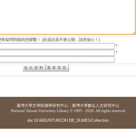
有疑問時能與您聯繫！ (此資訊並不會公開，請您放心！)
*
*
臺灣大學
文學院佛學研究中心
．
臺灣大學數位人文研究中心
National Taiwan University Library © 1995 - 2026. All rights reserved
doi:10.6681/NTURCDH.DB_DLMBS/Collection