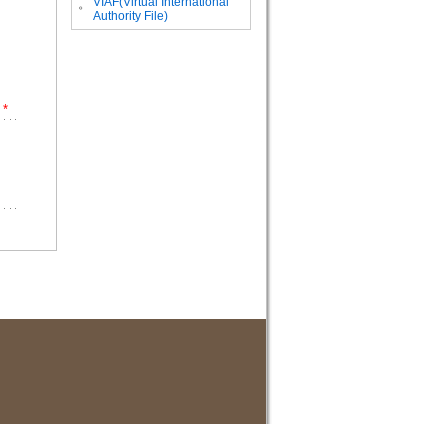
VIAF(Virtual International
。
Authority File)
*