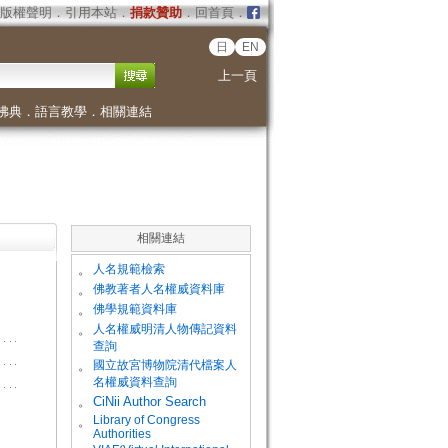
版權聲明
．
引用本站
．
捐款贊助
．
回首頁
．
日
EN
上一頁
佛典
．
語言教學
．
相關連結
相關連結
。
人名規範檢索
。
佛教著者人名權威資料庫
。
佛學規範資料庫
。
人名權威明清人物傳記資料
查詢
。
國立故宮博物院清代檔案人
名權威資料查詢
。
CiNii Author Search
Library of Congress
。
Authorities