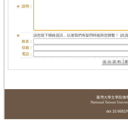
說明：
請您留下聯絡資訊，以便我們有疑問時能與您聯繫！ (此
姓名：
信箱：
電話：
臺灣大學
文學院佛
National Taiwan Universi
doi:10.6681