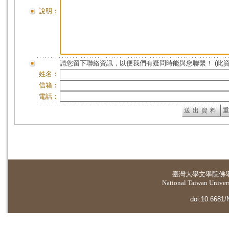
說明：
請您留下聯絡資訊，以便我們有疑問時能與您聯繫！ (此
姓名：
信箱：
電話：
臺灣大學
文學院佛
National Taiwan Universi
doi:10.6681