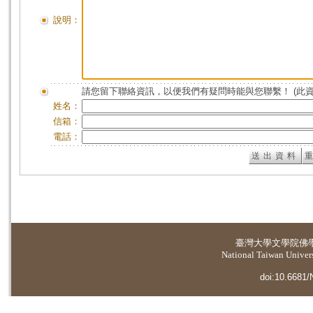
說明：
請您留下聯絡資訊，以便我們有疑問時能與您聯繫！ (此
姓名：
信箱：
電話：
臺灣大學
文學院佛
National Taiwan Universi
doi:10.6681