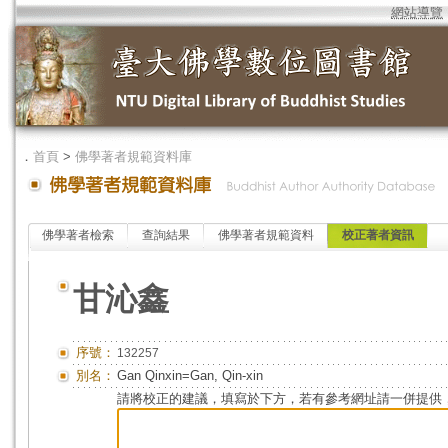
網站導覽
．
首頁
>
佛學著者規範資料庫
佛學著者檢索
查詢結果
佛學著者規範資料
校正著者資訊
甘沁鑫
序號：
132257
別名：
Gan Qinxin=Gan, Qin-xin
請將校正的建議，填寫於下方，若有參考網址請一併提供