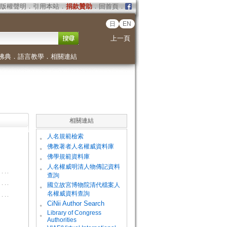
版權聲明
．
引用本站
．
捐款贊助
．
回首頁
．
日
EN
上一頁
佛典
．
語言教學
．
相關連結
相關連結
。
人名規範檢索
。
佛教著者人名權威資料庫
。
佛學規範資料庫
。
人名權威明清人物傳記資料
查詢
。
國立故宮博物院清代檔案人
名權威資料查詢
。
CiNii Author Search
Library of Congress
。
Authorities