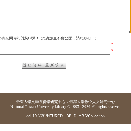
有疑問時能與您聯繫！ (此資訊並不會公開，請您放心！)
*
*
臺灣大學
文學院佛學研究中心
．
臺灣大學數位人文研究中心
National Taiwan University Library © 1995 - 2026. All rights reserved
doi:10.6681/NTURCDH.DB_DLMBS/Collection