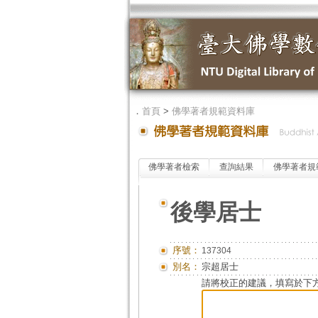
．
首頁
>
佛學著者規範資料庫
佛學著者檢索
查詢結果
佛學著者規
後學居士
序號：
137304
別名：
宗超居士
請將校正的建議，填寫於下