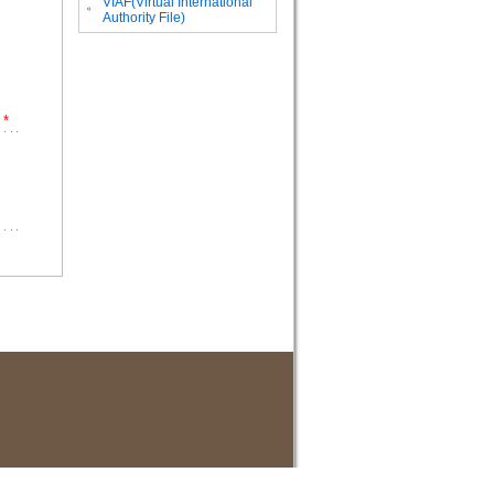
VIAF(Virtual International
。
Authority File)
*