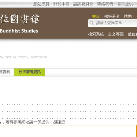
網站導覽
．
關於本館
．
諮詢委員會
．
聯絡我們
．
書目提供
．
｜
書目
｜
佛學著者
｜
站內
｜
檢索系統
．
全文專區
．
數位
範資料
校正著者資訊
方，若有參考網址請一併提供，感謝您！