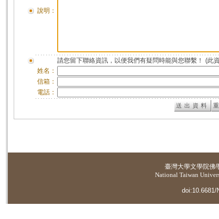
說明：
請您留下聯絡資訊，以便我們有疑問時能與您聯繫！ (此
姓名：
信箱：
電話：
臺灣大學
文學院佛
National Taiwan Universi
doi:10.6681