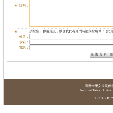
說明：
請您留下聯絡資訊，以便我們有疑問時能與您聯繫！ (此
姓名：
信箱：
電話：
臺灣大學
文學院佛
National Taiwan Universi
doi:10.6681