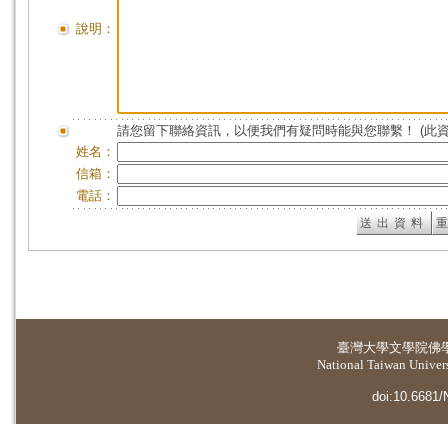
說明：
請您留下聯絡資訊，以便我們有疑問時能與您聯繫！ (此
姓名：
信箱：
電話：
臺灣大學
文學院佛
National Taiwan Universi
doi:10.6681