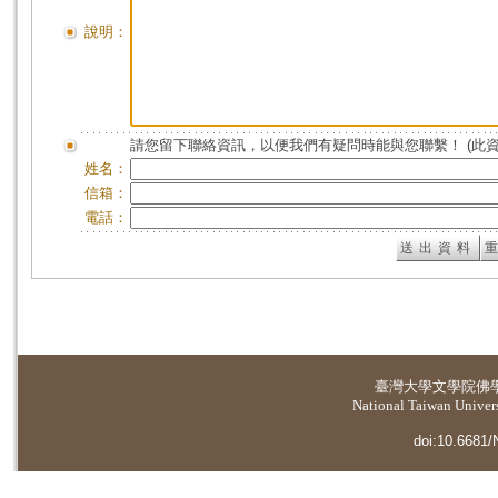
說明：
請您留下聯絡資訊，以便我們有疑問時能與您聯繫！ (此
姓名：
信箱：
電話：
臺灣大學
文學院佛
National Taiwan Universi
doi:10.6681