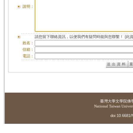
說明：
請您留下聯絡資訊，以便我們有疑問時能與您聯繫！ (此
姓名：
信箱：
電話：
臺灣大學
文學院佛
National Taiwan Universi
doi:10.6681