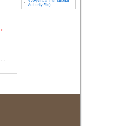
VIAF(Virtual International
。
Authority File)
*