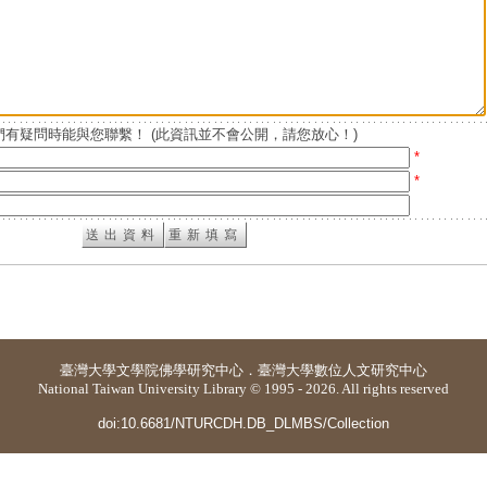
有疑問時能與您聯繫！ (此資訊並不會公開，請您放心！)
*
*
臺灣大學
文學院佛學研究中心
．
臺灣大學數位人文研究中心
National Taiwan University Library © 1995 - 2026. All rights reserved
doi:10.6681/NTURCDH.DB_DLMBS/Collection