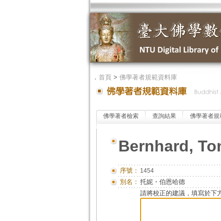
．
首頁
>
佛學著者規範資料庫
佛學著者檢索
查詢結果
佛學著者規
Bernhard, To
序號：
1454
別名：
托妮・伯恩哈德
請將校正的建議，填寫於下