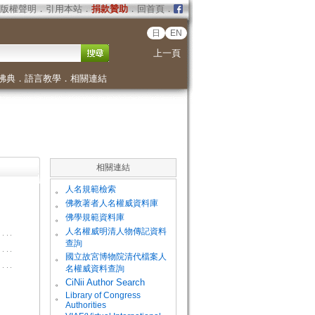
版權聲明
．
引用本站
．
捐款贊助
．
回首頁
．
日
EN
上一頁
佛典
．
語言教學
．
相關連結
相關連結
。
人名規範檢索
。
佛教著者人名權威資料庫
。
佛學規範資料庫
。
人名權威明清人物傳記資料
查詢
。
國立故宮博物院清代檔案人
名權威資料查詢
。
CiNii Author Search
Library of Congress
。
Authorities