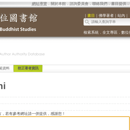
網站導覽
．
關於本館
．
諮詢委員會
．
聯絡我們
．
書目提供
．
｜
書目
｜
佛學著者
｜
站內
｜
檢索系統
．
全文專區
．
數位
範資料
校正著者資訊
ni
方，若有參考網址請一併提供，感謝您！