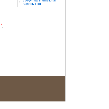
VIAF(Virtual International
。
Authority File)
*