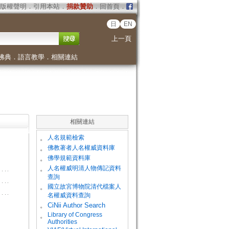
版權聲明
．
引用本站
．
捐款贊助
．
回首頁
．
日
EN
上一頁
佛典
．
語言教學
．
相關連結
相關連結
。
人名規範檢索
。
佛教著者人名權威資料庫
。
佛學規範資料庫
。
人名權威明清人物傳記資料
查詢
。
國立故宮博物院清代檔案人
名權威資料查詢
。
CiNii Author Search
Library of Congress
。
Authorities