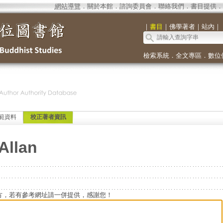
網站導覽
．
關於本館
．
諮詢委員會
．
聯絡我們
．
書目提供
．
｜
書目
｜
佛學著者
｜
站內
｜
檢索系統
．
全文專區
．
數位
範資料
校正著者資訊
Allan
方，若有參考網址請一併提供，感謝您！