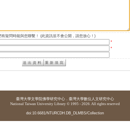
有疑問時能與您聯繫！ (此資訊並不會公開，請您放心！)
*
*
臺灣大學
文學院佛學研究中心
．
臺灣大學數位人文研究中心
National Taiwan University Library © 1995 - 2026. All rights reserved
doi:10.6681/NTURCDH.DB_DLMBS/Collection