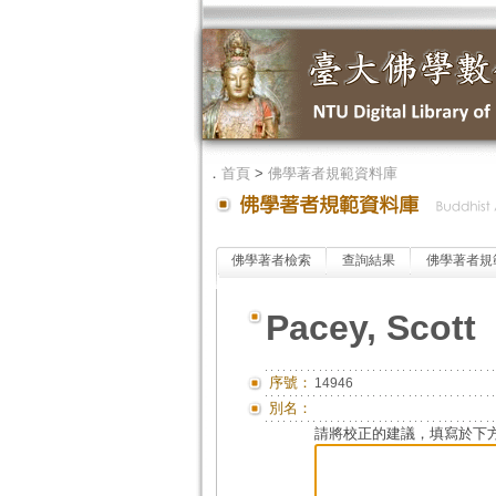
．
首頁
>
佛學著者規範資料庫
佛學著者檢索
查詢結果
佛學著者規
Pacey, Scott
序號：
14946
別名：
請將校正的建議，填寫於下