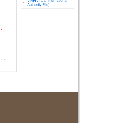
VIAF(Virtual International
。
Authority File)
*