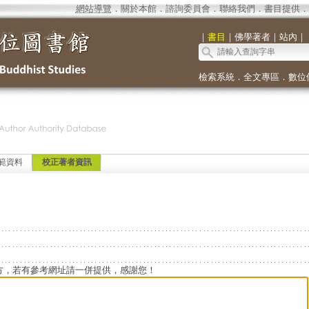
網站導覽
．
關於本館
．
諮詢委員會
．
聯絡我們
．
書目提供
．
｜
書目
｜
佛學著者
｜
站內
｜
檢索系統
．
全文專區
．
數位
範資料
校正著者資訊
方，若有參考網址請一併提供，感謝您！