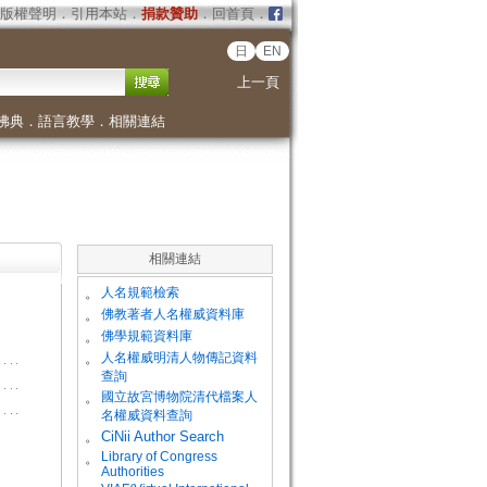
版權聲明
．
引用本站
．
捐款贊助
．
回首頁
．
日
EN
上一頁
佛典
．
語言教學
．
相關連結
相關連結
。
人名規範檢索
。
佛教著者人名權威資料庫
。
佛學規範資料庫
。
人名權威明清人物傳記資料
查詢
。
國立故宮博物院清代檔案人
名權威資料查詢
。
CiNii Author Search
Library of Congress
。
Authorities