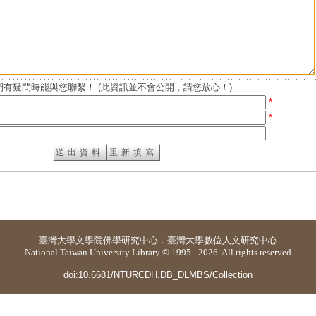
有疑問時能與您聯繫！ (此資訊並不會公開，請您放心！)
*
*
臺灣大學
文學院佛學研究中心
．
臺灣大學數位人文研究中心
National Taiwan University Library © 1995 - 2026. All rights reserved
doi:10.6681/NTURCDH.DB_DLMBS/Collection