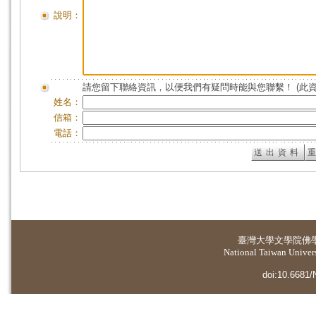
說明：
請您留下聯絡資訊，以便我們有疑問時能與您聯繫！ (此
姓名：
信箱：
電話：
臺灣大學
文學院佛
National Taiwan Universi
doi:10.6681